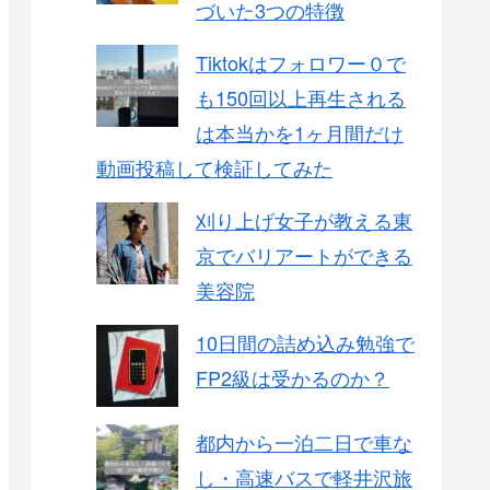
づいた3つの特徴
Tiktokはフォロワー０で
も150回以上再生される
は本当かを1ヶ月間だけ
動画投稿して検証してみた
刈り上げ女子が教える東
京でバリアートができる
美容院
10日間の詰め込み勉強で
FP2級は受かるのか？
都内から一泊二日で車な
し・高速バスで軽井沢旅