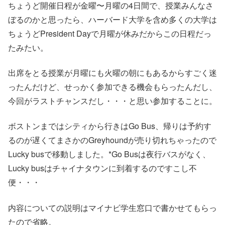
ちょうど開催日程が金曜〜月曜の4日間で、授業みんなさ
ぼるのかと思ったら、ハーバード大学を含め多くの大学は
ちょうどPresident Dayで月曜が休みだからこの日程だっ
たみたい。
出席をとる授業が月曜にも火曜の朝にもあるからすごく迷
ったんだけど、せっかく参加できる機会もらったんだし、
今回がラストチャンスだし・・・と思い参加することに。
ボストンまではシティから行きはGo Bus、帰りは予約す
るのが遅くてまさかのGreyhoundが売り切れちゃったので
Lucky busで移動しました。*Go Busは夜行バスがなく、
Lucky busはチャイナタウンに到着するのですこし不
便・・・
内容についての説明はマイナビ学生窓口で書かせてもらっ
たので省略。