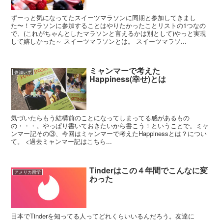
ずーっと気になってたスイーツマラソンに同期と参加してきまし
た〜！マラソンに参加することはやりたかったことリストの1つなの
で、(これがちゃんとしたマラソンと言えるかは別として)やっと実現
して嬉しかった～ スイーツマラソンとは。 スイーツマラソ...
ミャンマーで考えた
参加レポ
Happiness(幸せ)とは
気づいたらもう結構前のことになってしまってる感があるもの
の・・・。やっぱり書いておきたいから書こう！ということで。ミャ
ンマー記その③、今回はミャンマーで考えたHappinessとは？につい
て。 <過去ミャンマー記はこちら...
Tinderはこの４年間でこんなに変
アメリカ留学
わった
日本でTinderを知ってる人ってどれくらいいるんだろう。友達に