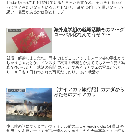
Tinderをかれこれ4年続けていると言ったら驚かれ。そもそもTinder
って何？みたいな人もいることも知り。 確かに4年って長いな～って
思い、需要があるかは別としてブロ...
海外進学組の就職活動その２〜グ
Thoughts
ローバル化なんてうそ？〜
就活、解禁しましたね。日本ではどこにいってもスーツ姿の学生がう
じゃうじゃだとか。インスタで友達の投稿とか見ててもスーツ姿の写
真が多かったり、就活の合間にいったであろうカフェの写真だった
り、今日も１日おつかれの写真だったり。 あ〜就活か...
【ナイアガラ旅行記】カナダから
アメリカ留学
みた冬のナイアガラ
少し前の話になりますがファイナル前の土日+Reading day(月曜日)を
利用して友達とナイアガラの滝をみてきました:) 大学卒業までに行き