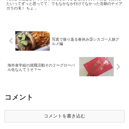
たいってずっと思ってて、でもなかなか行けてなかった念願のナイア
ガラの滝！ ちょ...
写真で振り返る春休み③シカゴ一人旅グ
ルメ編
海外進学組の就職活動その２〜グローバ
ル化なんてうそ？〜
コメント
コメントを書き込む