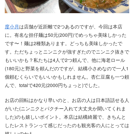
度小月
は店舗が近距離で2つあるのですが、今回は本店
に。有名な担仔麺は50元(200円)でめっちゃ美味しかった
です〜！麺は2種類あります。どっちも美味しかったで
す。ただちょっとニンニクが強すぎたのでニンニク抜きで
もいいかも？私たちは4人で2つ頼んで、他に海老ロール
(180元)と野菜を頼んだのですが、結構小さめなので一人1
個頼むくらいでもいいかもしれません。杏仁豆腐も一つ頼
んで、totalで420元(2000円ちょっと)でした。
お店の回転はかなり早いのと、お店の人は日本語話せる人
がいた(ニンニクとパクチー入れて大丈夫か聞いてくれま
した)のも嬉しいポイント。本店は結構綺麗で、きちんと
したレストランって感じだったのも観光客の人にとっては
嬉しいのかも。