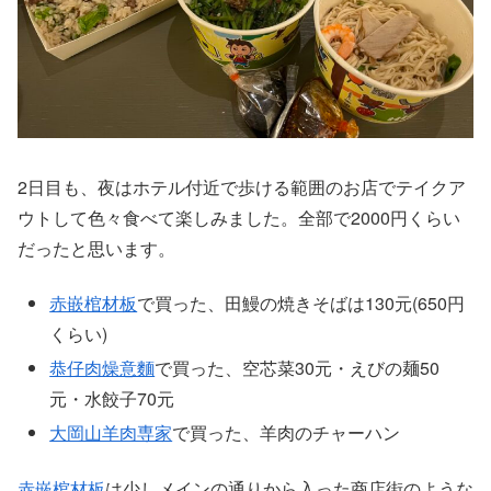
2日目も、夜はホテル付近で歩ける範囲のお店でテイクア
ウトして色々食べて楽しみました。全部で2000円くらい
だったと思います。
赤嵌棺材板
で買った、田鰻の焼きそばは130元(650円
くらい)
恭仔肉燥意麵
で買った、空芯菜30元・えびの麺50
元・水餃子70元
大岡山羊肉専家
で買った、羊肉のチャーハン
赤嵌棺材板
は少しメインの通りから入った商店街のような