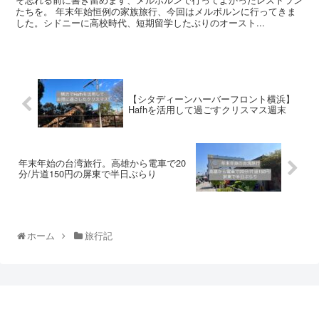
たちを。 年末年始恒例の家族旅行、今回はメルボルンに行ってきま
した。シドニーに高校時代、短期留学したぶりのオースト...
【シタディーンハーバーフロント横浜】
Hafhを活用して過ごすクリスマス週末
年末年始の台湾旅行。高雄から電車で20
分/片道150円の屏東で半日ぶらり
ホーム
旅行記