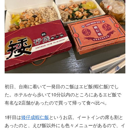
初日、台南に着いて一発目のご飯はエビ飯(蝦仁飯)でし
た。ホテルから歩いて10分以内のところにあるエビ飯で
有名な2店舗があったので買って帰って食べ比べ。
1軒目は
矮仔成蝦仁飯
というお店。イートインの席も割と
あったのと、えび飯以外にも色々メニューがあるので、イ