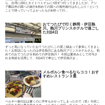
ら、台湾に2回とタイトベトナムに1回ずつ行ってきましたが、アジ
ア圏以外の国への旅行&初めての国への海外旅行は久しぶり！という
ことで持っていってよかったもの&持って行...
おてつたびで行く静岡・伊豆熱
旅行記
川。熱川プリンスホテルで過ごし
た3泊4日
ずっと気になっていたおてつたびにこの度ご縁あって参加してきまし
た！お世話になったのは伊豆熱川にある熱川プリンスホテルさん。初
めてのおてつたび＆初めての伊豆熱川！ 今回は夏休みとして付与さ
れる有給を活用して、3泊4日で車なしで伊豆熱川ま...
メルボルン食べるならココ！おす
旅行記
すめレストラン３選
ベルギー旅行記は書くのに半年もかかってしまったので（笑）今回こ
そ忘れる前に書き留めます、メルボルンで行ってよかったレストラン