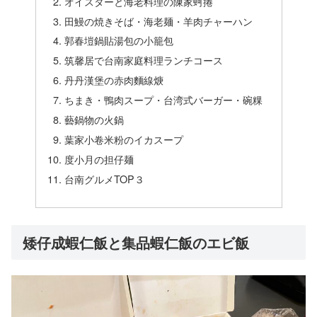
オイスターと海老料理の陳家蚵捲
田鰻の焼きそば・海老麺・羊肉チャーハン
郭春塏鍋貼湯包の小籠包
筑馨居で台南家庭料理ランチコース
丹丹漢堡の赤肉麵線焿
ちまき・鴨肉スープ・台湾式バーガー・碗粿
藝鍋物の火鍋
葉家小卷米粉のイカスープ
度小月の担仔麺
台南グルメTOP３
矮仔成蝦仁飯と集品蝦仁飯のエビ飯