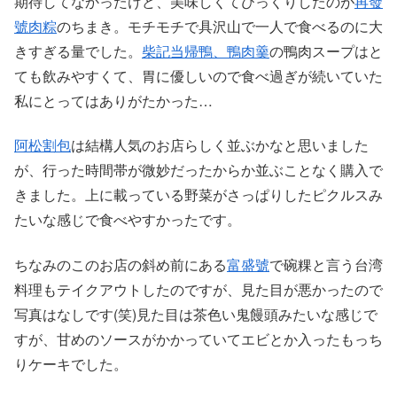
期待してなかったけど、美味しくてびっくりしたのが
再發
號肉粽
のちまき。モチモチで具沢山で一人で食べるのに大
きすぎる量でした。
柴記当帰鴨、鴨肉羹
の鴨肉スープはと
ても飲みやすくて、胃に優しいので食べ過ぎが続いていた
私にとってはありがたかった…
阿松割包
は結構人気のお店らしく並ぶかなと思いました
が、行った時間帯が微妙だったからか並ぶことなく購入で
きました。上に載っている野菜がさっぱりしたピクルスみ
たいな感じで食べやすかったです。
ちなみのこのお店の斜め前にある
富盛號
で碗粿と言う台湾
料理もテイクアウトしたのですが、見た目が悪かったので
写真はなしです(笑)見た目は茶色い鬼饅頭みたいな感じで
すが、甘めのソースがかかっていてエビとか入ったもっち
りケーキでした。