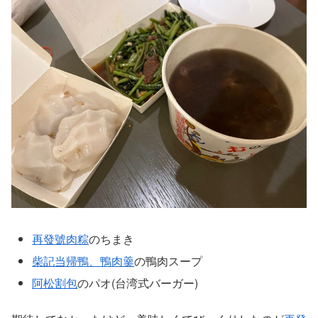
再發號肉粽
のちまき
柴記当帰鴨、鴨肉羹
の鴨肉スープ
阿松割包
のパオ(台湾式バーガー)