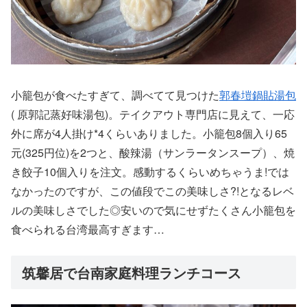
小籠包が食べたすぎて、調べてて見つけた
郭春塏鍋貼湯包
( 原郭記蒸好味湯包)。テイクアウト専門店に見えて、一応
外に席が4人掛け*4くらいありました。小籠包8個入り65
元(325円位)を2つと、酸辣湯（サンラータンスープ）、焼
き餃子10個入りを注文。感動するくらいめちゃうま!では
なかったのですが、この値段でこの美味しさ?!となるレベ
ルの美味しさでした◎安いので気にせずたくさん小籠包を
食べられる台湾最高すぎます…
筑馨居で台南家庭料理ランチコース