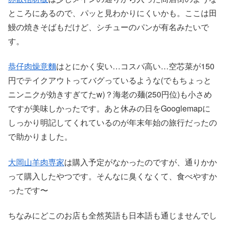
ところにあるので、パッと見わかりにくいかも。ここは田
鰻の焼きそばもだけど、シチューのパンが有名みたいで
す。
恭仔肉燥意麵
はとにかく安い…コスパ高い…空芯菜が150
円でテイクアウトってバグっているような(でもちょっと
ニンニクが効きすぎてたw)？海老の麺(250円位)も小さめ
ですが美味しかったです。あと休みの日をGooglemapに
しっかり明記してくれているのが年末年始の旅行だったの
で助かりました。
大岡山羊肉専家
は購入予定がなかったのですが、通りかか
って購入したやつです。そんなに臭くなくて、食べやすか
ったです〜
ちなみにどこのお店も全然英語も日本語も通じませんでし