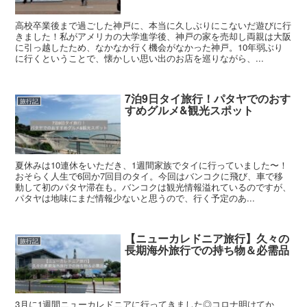
高校卒業後まで過ごした神戸に、本当に久しぶりにこないだ遊びに行
きました！私がアメリカの大学進学後、神戸の家を売却し両親は大阪
に引っ越したため、なかなか行く機会がなかった神戸。10年弱ぶり
に行くということで、懐かしい思い出のお店を巡りながら、...
7泊9日タイ旅行！パタヤでのおす
旅行記
すめグルメ&観光スポット
夏休みは10連休をいただき、1週間家族でタイに行っていました〜！
おそらく人生で6回か7回目のタイ。今回はバンコクに飛び、車で移
動して初のパタヤ滞在も。バンコクは観光情報溢れているのですが、
パタヤは地味にまだ情報少ないと思うので、行く予定のあ...
【ニューカレドニア旅行】久々の
旅行記
長期海外旅行での持ち物＆必需品
3月に1週間ニューカレドニアに行ってきました◎コロナ明けてか