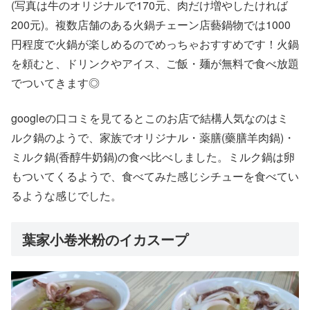
(写真は牛のオリジナルで170元、肉だけ増やしたければ
200元)。複数店舗のある火鍋チェーン店藝鍋物では1000
円程度で火鍋が楽しめるのでめっちゃおすすめです！火鍋
を頼むと、ドリンクやアイス、ご飯・麺が無料で食べ放題
でついてきます◎
googleの口コミを見てるとこのお店で結構人気なのはミ
ルク鍋のようで、家族でオリジナル・薬膳(藥膳羊肉鍋)・
ミルク鍋(香醇牛奶鍋)の食べ比べしました。ミルク鍋は卵
もついてくるようで、食べてみた感じシチューを食べてい
るような感じでした。
葉家小卷米粉のイカスープ