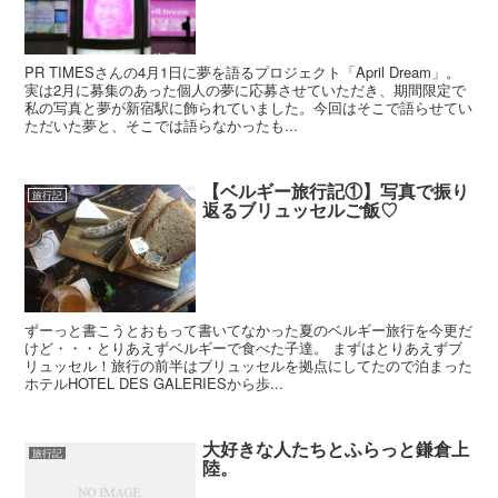
PR TIMESさんの4月1日に夢を語るプロジェクト「April Dream」。
実は2月に募集のあった個人の夢に応募させていただき、期間限定で
私の写真と夢が新宿駅に飾られていました。今回はそこで語らせてい
ただいた夢と、そこでは語らなかったも...
【ベルギー旅行記①】写真で振り
旅行記
返るブリュッセルご飯♡
ずーっと書こうとおもって書いてなかった夏のベルギー旅行を今更だ
けど・・・とりあえずベルギーで食べた子達。 まずはとりあえずブ
リュッセル！旅行の前半はブリュッセルを拠点にしてたので泊まった
ホテルHOTEL DES GALERIESから歩...
大好きな人たちとふらっと鎌倉上
旅行記
陸。