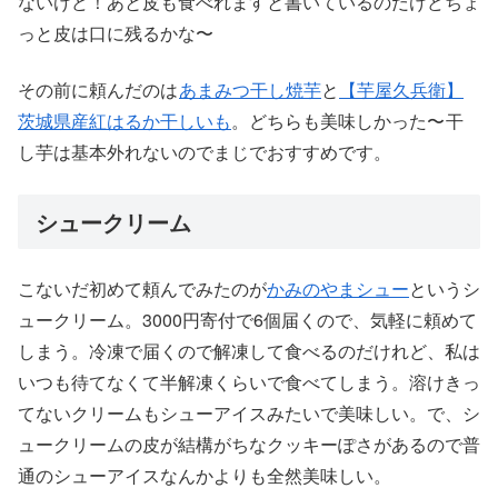
ないけど！あと皮も食べれますと書いているのだけどちょ
っと皮は口に残るかな〜
その前に頼んだのは
あまみつ干し焼芋
と
【芋屋久兵衛】
茨城県産紅はるか干しいも
。どちらも美味しかった〜
干
し芋は基本外れないのでまじでおすすめです。
シュークリーム
こないだ初めて頼んでみたのが
かみのやまシュー
というシ
ュークリーム。3000円寄付で6個届くので、気軽に頼めて
しまう。冷凍で届くので解凍して食べるのだけれど、私は
いつも待てなくて半解凍くらいで食べてしまう。溶けきっ
てないクリームもシューアイスみたいで美味しい。で、シ
ュークリームの皮が結構がちなクッキーぽさがあるので普
通のシューアイスなんかよりも全然美味しい。