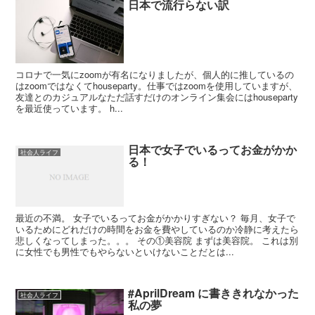
日本で流行らない訳
コロナで一気にzoomが有名になりましたが、個人的に推しているの
はzoomではなくてhouseparty。仕事ではzoomを使用していますが、
友達とのカジュアルなただ話すだけのオンライン集会にはhouseparty
を最近使っています。 h...
日本で女子でいるってお金がかか
社会人ライフ
る！
最近の不満。 女子でいるってお金がかかりすぎない？ 毎月、女子で
いるためにどれだけの時間をお金を費やしているのか冷静に考えたら
悲しくなってしまった。。。 その①美容院 まずは美容院。 これは別
に女性でも男性でもやらないといけないことだとは...
#AprilDream に書ききれなかった
社会人ライフ
私の夢