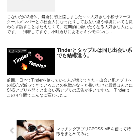
こないだの3連休、鎌倉に初上陸しました～～大好きな小松サマース
クールメンバーと♡社会人になったりしてお互い違う環境にいても変
わらず話すことはたえなくて、定期的に会いたくなる大好きな人たち
です。 到着してすぐ、小町通りにあるオキシモロンに...
Tinderとタップルは同じ出会い系
社会人ライフ
でも結構違う。
前回、日本でTinderを使っている人が増えてきた＝出会い系アプリへ
の抵抗が減ってきていることの象徴かな～と書いたけど最近ほんとに
SNSアプリを開くと出会い系アプリの広告が多いですね。 Tinderは
この４年間でこんなに変わった...
マッチングアプリCROSS MEを使って特
徴をまとめてみた