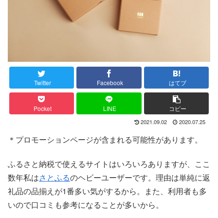
Twitter
Facebook
はてブ
Pocket
LINE
コピー
2021.09.02
2020.07.25
＊プロモーションページが含まれる可能性があります。
ふるさと納税で使えるサイトはいろいろありますが、ここ
数年私は
さとふる
のヘビーユーザーです。理由は単純に返
礼品の品揃えが1番多い気がするから。また、利用者も多
いので口コミも参考になることが多いから。