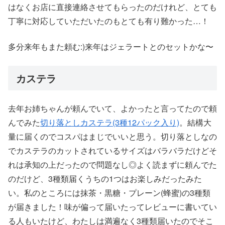
はなくお店に直接連絡させてもらったのだけれど、とても
丁寧に対応していただいたのもとても有り難かった…！
多分来年もまた頼む:)来年はジェラートとのセットかな〜
カステラ
去年お姉ちゃんが頼んでいて、よかったと言ってたので頼
んでみた
切り落としカステラ(3種12パック入り)
。結構大
量に届くのでコスパはまじでいいと思う。切り落としなの
でカステラのカットされているサイズはバラバラだけどそ
れは承知の上だったので問題なし◎よく読まずに頼んでた
のだけど、3種類届くうちの1つはお楽しみだったみた
い。私のところには抹茶・黒糖・プレーン(蜂蜜)の3種類
が届きました！味が偏って届いたってレビューに書いてい
る人もいたけど、わたしは満遍なく3種類届いたのでそこ