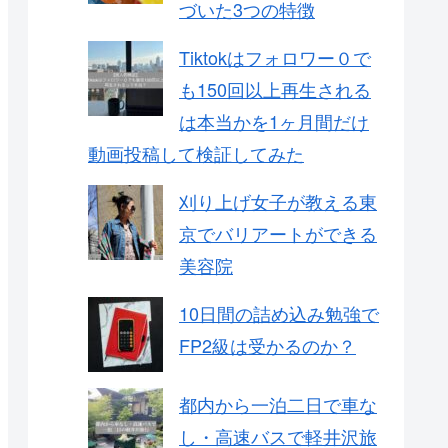
づいた3つの特徴
Tiktokはフォロワー０で
も150回以上再生される
は本当かを1ヶ月間だけ
動画投稿して検証してみた
刈り上げ女子が教える東
京でバリアートができる
美容院
10日間の詰め込み勉強で
FP2級は受かるのか？
都内から一泊二日で車な
し・高速バスで軽井沢旅