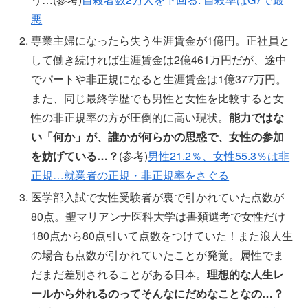
悪
専業主婦になったら失う生涯賃金が1億円。正社員と
して働き続ければ生涯賃金は2億461万円だが、途中
でパートや非正規になると生涯賃金は1億377万円。
また、同じ最終学歴でも男性と女性を比較すると女
性の非正規率の方が圧倒的に高い現状。
能力ではな
い「何か」が、誰かが何らかの思惑で、女性の参加
を妨げている…？
(参考)
男性21.2％、女性55.3％は非
正規…就業者の正規・非正規率をさぐる
医学部入試で女性受験者が裏で引かれていた点数が
80点。聖マリアンナ医科大学は書類選考で女性だけ
180点から80点引いて点数をつけていた！また浪人生
の場合も点数が引かれていたことが発覚。属性でま
だまだ差別されることがある日本。
理想的な人生レ
ールから外れるのってそんなにだめなことなの…？