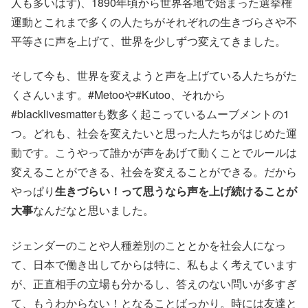
人も多いはず)、1890年頃から世界各地で始まった選挙権
運動とこれまで多くの人たちがそれぞれの生きづらさや不
平等さに声を上げて、世界を少しずつ変えてきました。
そして今も、世界を変えようと声を上げている人たちがた
くさんいます。#Metooや#Kutoo、それから
#blacklivesmatterも数多く起こっているムーブメントの1
つ。どれも、社会を変えたいと思った人たちがはじめた運
動です。こうやって誰かが声をあげて動くことでルールは
変えることができる、社会を変えることができる。だから
やっぱり
生きづらい！って思うなら声を上げ続けることが
大事
なんだなと思いました。
ジェンダーのことや人種差別のこととかを社会人になっ
て、日本で働き出してからは特に、私もよく考えています
が、正直相手の立場も分かるし、答えのない問いが多すぎ
て、もうわからない！となることばっかり。時には友達と