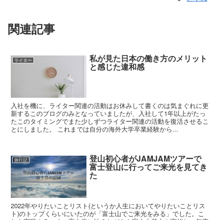
関連記事
私が見た日本の働き方のメリット
ライター
と感じた違和感
入社を機に、ライター関連の活動はお休みして書くのは気まぐれに更
新するこのブログのみとなっていましたが、入社して1年以上がたっ
たこのタイミングでまた少しずつライター関連の活動を復活させるこ
とにしました。 これまでは自分の海外大学卒業経験から...
登山初心者がJAMJAMツアーで
旅行記
富士登山に行ってご来光を見てき
た
2022年やりたいことリスト(というか人生においてやりたいことリス
ト)のトップくらいにいたのが「富士山でご来光をみる」でした。こ