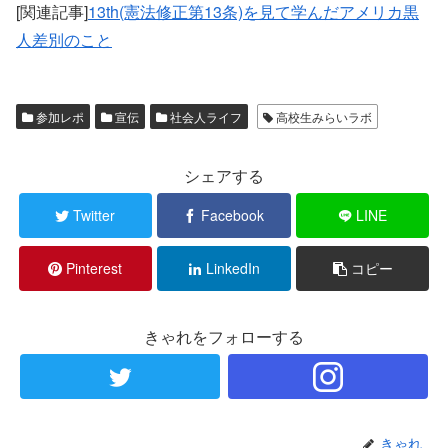
[関連記事]
13th(憲法修正第13条)を見て学んだアメリカ黒
人差別のこと
参加レポ
宣伝
社会人ライフ
高校生みらいラボ
シェアする
Twitter
Facebook
LINE
Pinterest
LinkedIn
コピー
きゃれをフォローする
きゃれ