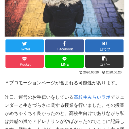
Twitter
Facebook
はてブ
Pocket
LINE
コピー
2020.06.29
2020.06.26
＊プロモーションページが含まれる可能性があります。
昨日、運営のお手伝いをしている
高校生みらいラボ
でジェ
ンダーと生きづらさに関する授業を行いました。その授業
がめちゃくちゃ良かったのと、高校生向けでありながら私
は共感の嵐でアドレナリンがやばかったのでここに記録し