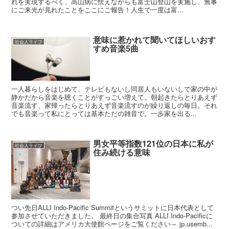
れを実現するべく、高山病に怯えながらも富士山登山を実施し、無事
にご来光が見れたことをここにご報告！人生で一度は富...
意味に惹かれて聞いてほしいおす
社会人ライフ
すめ音楽5曲
一人暮らしをはじめて、テレビもないし同居人もいないしで家の中が
静かだから音楽を聴くことがすっごい増えて。朝起きたらとりあえず
音楽流す、家帰ったらとりあえず音楽流すのが繰り返しの毎日。それ
でも音楽って私にとっては基本ただの雑音で。一歩家を出る...
男女平等指数121位の日本に私が
社会人ライフ
住み続ける意味
つい先日ALLI Indo-Pacific Summitというサミットに日本代表として
参加させていただきました。 最終日の集合写真 ALLI Indo-Pacificに
ついての詳細はアメリカ大使館ページをご覧ください～ jp.usemb...