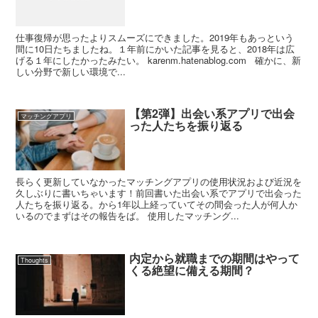
仕事復帰が思ったよりスムーズにできました。2019年もあっという
間に10日たちましたね。１年前にかいた記事を見ると、2018年は広
げる１年にしたかったみたい。 karenm.hatenablog.com 確かに、新
しい分野で新しい環境で...
【第2弾】出会い系アプリで出会
マッチングアプリ
った人たちを振り返る
長らく更新していなかったマッチングアプリの使用状況および近況を
久しぶりに書いちゃいます！前回書いた出会い系でアプリで出会った
人たちを振り返る。から1年以上経っていてその間会った人が何人か
いるのでまずはその報告をば。 使用したマッチング...
内定から就職までの期間はやって
Thoughts
くる絶望に備える期間？