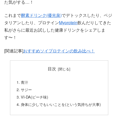
た気がする…！
これまで
酵素ドリンク(優光泉)
でデトックスしたり、ベジ
タリアンしたり、プロテイン
Myprotein
飲んだりしてきた
私がさらに最近お試しした健康ドリンクをシェアしま
す〜！
[関連記事]
おすすめソイプロテインの飲み比べ！
目次
青汁
サジー
VI-DA(ピーチ味)
身体に少しでもいいことを(という気持ちが大事)