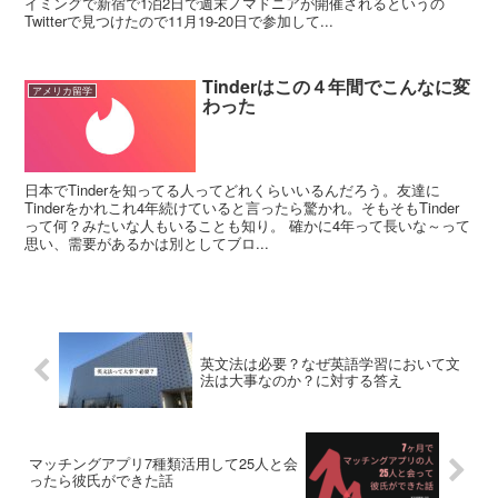
イミングで新宿で1泊2日で週末ノマドニアが開催されるというの
Twitterで見つけたので11月19-20日で参加して...
Tinderはこの４年間でこんなに変
アメリカ留学
わった
日本でTinderを知ってる人ってどれくらいいるんだろう。友達に
Tinderをかれこれ4年続けていると言ったら驚かれ。そもそもTinder
って何？みたいな人もいることも知り。 確かに4年って長いな～って
思い、需要があるかは別としてブロ...
英文法は必要？なぜ英語学習において文
法は大事なのか？に対する答え
マッチングアプリ7種類活用して25人と会
ったら彼氏ができた話