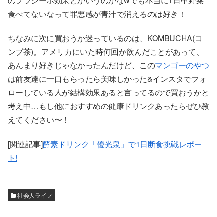
のプラシーボ効果とかいうのかなwでも本当に1日中野菜
食べてないなって罪悪感が青汁で消えるのは好き！
ちなみに次に買おうか迷っているのは、KOMBUCHA(コ
ンブ茶)。アメリカにいた時何回か飲んだことがあって、
あんまり好きじゃなかったんだけど、この
マンゴーのやつ
は前友達に一口もらったら美味しかった&インスタでフォ
ローしている人が結構効果あると言ってるので買おうかと
考え中…もし他におすすめの健康ドリンクあったらぜひ教
えてください〜！
[関連記事]
酵素ドリンク「優光泉」で1日断食挑戦レポー
ト!
社会人ライフ