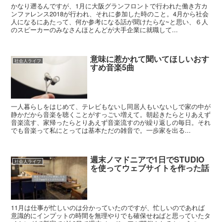
かなり遡るんですが、1月に大阪グランフロントで行われた働き方カ
ンファレンス2018が行われ、それに参加した時のこと。4月から社会
人になるにあたって、何か参考になる話が聞けたらな~と思い、６人
のスピーカーのみなさんほとんどが大手企業に就職して...
意味に惹かれて聞いてほしいおす
社会人ライフ
すめ音楽5曲
一人暮らしをはじめて、テレビもないし同居人もいないしで家の中が
静かだから音楽を聴くことがすっごい増えて。朝起きたらとりあえず
音楽流す、家帰ったらとりあえず音楽流すのが繰り返しの毎日。それ
でも音楽って私にとっては基本ただの雑音で。一歩家を出る...
週末ノマドニアで1日でSTUDIO
社会人ライフ
を使ってウェブサイトを作った話
11月は仕事が忙しいのは分かっていたのですが、忙しいのであれば
意識的にインプットの時間を無理やりでも確保せねばと思っていたタ