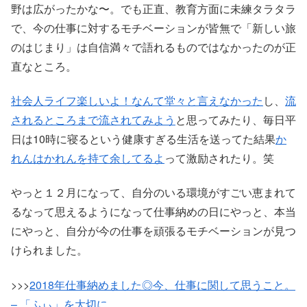
野は広がったかな〜。でも正直、教育方面に未練タラタラ
で、今の仕事に対するモチベーションが皆無で「新しい旅
のはじまり」は自信満々で語れるものではなかったのが正
直なところ。
社会人ライフ楽しいよ！なんて堂々と言えなかった
し、
流
されるところまで流されてみよう
と思ってみたり、毎日平
日は10時に寝るという健康すぎる生活を送ってた結果
か
れんはかれんを持て余してるよ
って激励されたり。笑
やっと１２月になって、自分のいる環境がすごい恵まれて
るなって思えるようになって仕事納めの日にやっと、本当
にやっと、自分が今の仕事を頑張るモチベーションが見つ
けられました。
>>>
2018年仕事納めました◎今、仕事に関して思うこと。
– 「ふぃ」を大切に。