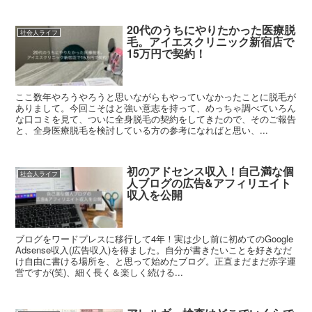
20代のうちにやりたかった医療脱
社会人ライフ
毛。アイエスクリニック新宿店で
15万円で契約！
ここ数年やろうやろうと思いながらもやっていなかったことに脱毛が
ありまして。今回こそはと強い意志を持って、めっちゃ調べていろん
な口コミを見て、ついに全身脱毛の契約をしてきたので、そのご報告
と、全身医療脱毛を検討している方の参考になればと思い、...
初のアドセンス収入！自己満な個
社会人ライフ
人ブログの広告&アフィリエイト
収入を公開
ブログをワードプレスに移行して4年！実は少し前に初めてのGoogle
Adsense収入(広告収入)を得ました。自分が書きたいことを好きなだ
け自由に書ける場所を、と思って始めたブログ。正直まだまだ赤字運
営ですが(笑)、細く長く＆楽しく続ける...