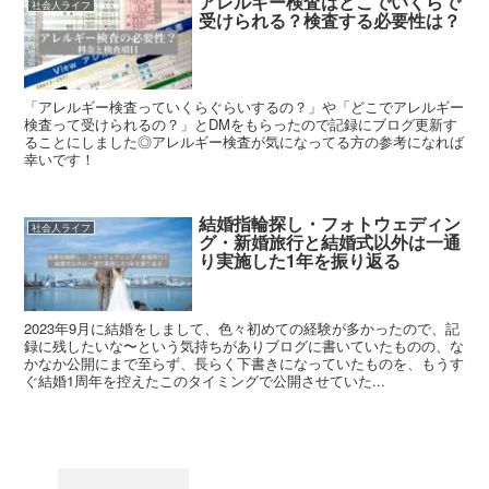
アレルギー検査はどこでいくらで
社会人ライフ
受けられる？検査する必要性は？
「アレルギー検査っていくらぐらいするの？」や「どこでアレルギー
検査って受けられるの？」とDMをもらったので記録にブログ更新す
ることにしました◎アレルギー検査が気になってる方の参考になれば
幸いです！
結婚指輪探し・フォトウェディン
社会人ライフ
グ・新婚旅行と結婚式以外は一通
り実施した1年を振り返る
2023年9月に結婚をしまして、色々初めての経験が多かったので、記
録に残したいな〜という気持ちがありブログに書いていたものの、な
かなか公開にまで至らず、長らく下書きになっていたものを、もうす
ぐ結婚1周年を控えたこのタイミングで公開させていた...