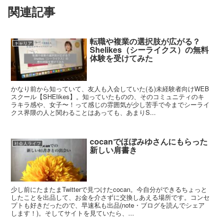
関連記事
転職や複業の選択肢が広がる？
キャリア
Shelikes（シーライクス）の無料
体験を受けてみた
かなり前から知っていて、友人も入会していた(る)未経験者向けWEB
スクール【SHElikes】。知っていたものの、そのコミュニティのキ
ラキラ感や、女子〜！って感じの雰囲気が少し苦手で今までシーライ
クス界隈の人と関わることはあっても、あまりS...
cocanでほぼみゆさんにもらった
社会人ライフ
新しい肩書き
少し前にたまたまTwitterで見つけたcocan。今自分ができるちょっと
したことを出品して、お金を介さずに交換しあえる場所です。コンセ
プトも好きだったので、早速私も出品(note・ブログを読んでシェア
します！)。そしてサイトを見ていたら、...