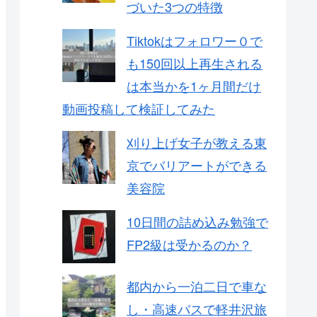
づいた3つの特徴
Tiktokはフォロワー０で
も150回以上再生される
は本当かを1ヶ月間だけ
動画投稿して検証してみた
刈り上げ女子が教える東
京でバリアートができる
美容院
10日間の詰め込み勉強で
FP2級は受かるのか？
都内から一泊二日で車な
し・高速バスで軽井沢旅