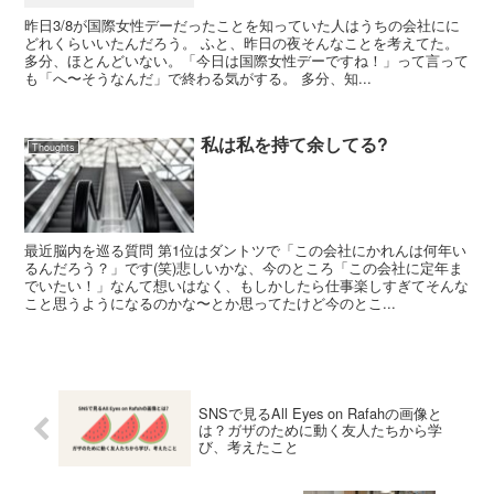
昨日3/8が国際女性デーだったことを知っていた人はうちの会社にに
どれくらいいたんだろう。 ふと、昨日の夜そんなことを考えてた。
多分、ほとんどいない。「今日は国際女性デーですね！」って言って
も「へ〜そうなんだ」で終わる気がする。 多分、知...
私は私を持て余してる?
Thoughts
最近脳内を巡る質問 第1位はダントツで「この会社にかれんは何年い
るんだろう？」です(笑)悲しいかな、今のところ「この会社に定年ま
でいたい！」なんて想いはなく、もしかしたら仕事楽しすぎてそんな
こと思うようになるのかな〜とか思ってたけど今のとこ...
SNSで見るAll Eyes on Rafahの画像と
は？ガザのために動く友人たちから学
び、考えたこと