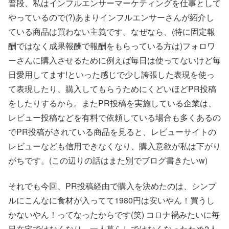
普段、私はインフルエンサーマーケティングを仕事として
やっているので(?)あまりインフルエンサーさんが紹介し
ている商品は買わない主義です。なぜなら、(特に固定報
酬ではなく成果報酬で報酬をもらっている方は)フォロワ
ーさんに購入させるために例えば毎日は使ってないけど毎
日愛用してます!といった感じで少し誇張した表現を使っ
て表現したり、購入してもらうためにくどいほどPR投稿
をしたりするから。またPR投稿を実施している企業は、
レビュー投稿などを有料で依頼している場合も多くあるの
でPR投稿がされている商品を見ると、レビューサイトの
レビューなども信用できなくなり、購入意欲が私は下がり
がちです。(この辺りの話はまた別でブログ書きたいw)
それでも今回、PR投稿経由で購入を決めたのは、シンプ
ルにこんなに食材が入ってて1980円は安いやん！買うし
かないやん！ってなったからです(笑) コロナ禍みたいに毎
日在宅ではなくなり、一人暮らしではなくなったため2人