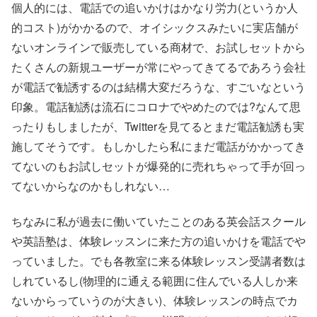
個人的には、電話での追いかけはかなり労力(というか人
的コスト)がかかるので、オイシックスみたいに実店舗が
ないオンラインで販売している商材で、お試しセットから
たくさんの新規ユーザーが常にやってきてるであろう会社
が電話で勧誘するのは結構大変だろうな、すごいなという
印象。電話勧誘は流石にコロナでやめたのでは?なんて思
ったりもしましたが、Twitterを見てるとまだ電話勧誘も実
施してそうです。もしかしたら私にまだ電話がかかってき
てないのもお試しセットが爆発的に売れちゃって手が回っ
てないからなのかもしれない…
ちなみに私が過去に働いていたことのある英会話スクール
や英語塾は、体験レッスンに来た方の追いかけを電話でや
っていました。でも各教室に来る体験レッスン受講者数は
しれているし(物理的に通える範囲に住んでいる人しか来
ないからっていうのが大きい)、体験レッスンの時点でカ