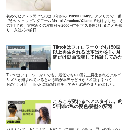
初めてピアスを開けたのは３年前のThanks Giving。アメリカで一番
でかいショッピングモールMall of AmericaのClaresであけました。そ
の1年半後、実家近くの皮膚科が2000円でピアスを開けれることを知
り、入社式の前日...
Tiktokはフォロワー０でも150回
社会人ライフ
以上再生されるは本当かを1ヶ月
間だけ動画投稿して検証してみた
Tiktokはフォロワーが０でも、最低でも150回以上再生されるアルゴ
リズムが組まれているという噂が本当かどうかの検証するべく、11
月の1ヶ月間、Tiktokに動画投稿をしてみた結果をまとめました。
ころころ変わるヘアスタイル。約
社会人ライフ
5年間の私の髪色/髪型の変遷
バリカンアート(バリアート)について書いた記事が、思いの外いろん