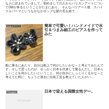
な人に読まれていまして。初めましての人からバリカンアートについ
てDMが来るということがたまにあり。 そんなバリアート後、スパイ
ラルパーマというなかなかポップな髪の毛を経て...
簡単で可愛い！ハンドメイドで水
社会人ライフ
引＆つまみ細工のピアスを作って
みた
船に乗るにあたり、自分は船上で何がしたいかな～と考えてみたんで
す。そして思ったのが、せっかく日本を代表して乗るんだし、日本ら
しいことを何かしたいということ。何が自分にしっくりくるかな～と
考えてた時に、ちょうど過去に伝統工芸を教えていた人がい...
日本で迎える国際女性デー。
Thoughts