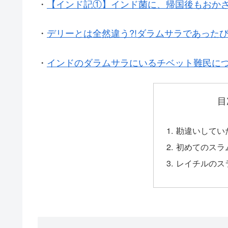
・
【インド記①】インド菌に、帰国後もおか
・
デリーとは全然違う?!ダラムサラであった
・
インドのダラムサラにいるチベット難民に
目
勘違いしてい
初めてのスラ
レイチルのス