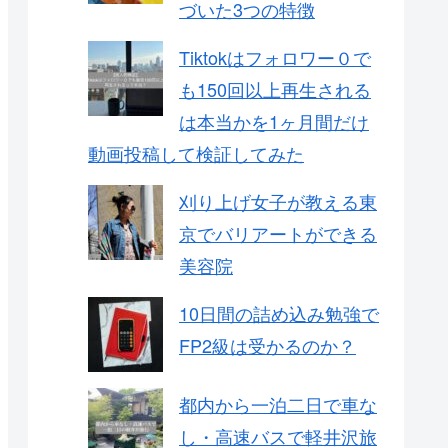
づいた3つの特徴
Tiktokはフォロワー０で
も150回以上再生される
は本当かを1ヶ月間だけ
動画投稿して検証してみた
刈り上げ女子が教える東
京でバリアートができる
美容院
10日間の詰め込み勉強で
FP2級は受かるのか？
都内から一泊二日で車な
し・高速バスで軽井沢旅