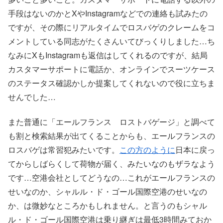
手段はないのかとXやInstagramなどでの連絡も試みたの
ですが、その際にリアルタイムでロスバゲのクレームをコ
メントしている同志がたくさんいてびっくりしました…ち
なみにXもInstagramも返信はしてくれるのですが、結局
カスタマーサポートに電話か、オンラインでスーツケース
のステータス確認かしか提案してくれないので役に立ちま
せんでした…
また普通に「エールフランス ロストバゲージ」と調べて
も割と検索結果が出てくることからも、エールフランスの
ロスバゲは常習犯みたいです。
この方のように
日本に戻っ
てからしばらくして荷物が届く、みたいなのもザラなよう
です…空港会社としてどうなの…これがエールフランスの
せいなのか、シャルル・ド・ゴール国際空港のせいなの
か、は微妙なところかもしれません。と言うのもシャル
ル・ド・ゴール国際空港は乗り継ぎは最低3時間みておか