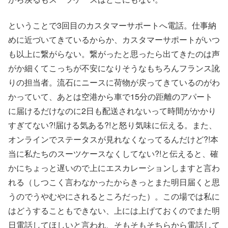
ということで3回目のカスタマーサポートへ電話。仕事納
めに近づいてきているからか、カスタマーサポートがいつ
も以上に繋がらない。繋がったと思ったら出てきたのは声
がか細くてこっちが不安になりそうなもちろんフランス訛
りの担当者。流石にニースに荷物が戻ってきているのがわ
かっていて、あとは空港から車で15分の距離のアパート
に届けるだけなのに2日も配送されないって時間がかかり
すぎてない?!届ける気ある?!と怒り気味に伝える。また、
オンラインでステータスが見れなくなってるんだけど?!本
当に私たちのスーツケースなくしてない?!と伝えると、確
かにちょっと遅いので上にエスカレーションしますと言わ
れる（しつこく言わなかったからきっとまた明日届くと思
うのでうやむやにされるところだった）。この場では私に
はどうすることもできない、上には上げておくのでまた明
日電話してほしいと言われ、そもそもそちらから電話して