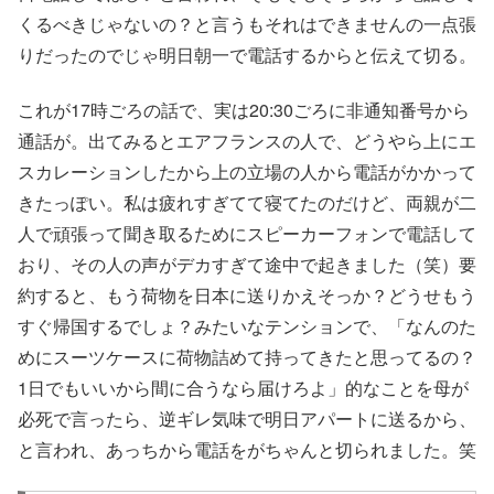
くるべきじゃないの？と言うもそれはできませんの一点張
りだったのでじゃ明日朝一で電話するからと伝えて切る。
これが17時ごろの話で、実は20:30ごろに非通知番号から
通話が。出てみるとエアフランスの人で、どうやら上にエ
スカレーションしたから上の立場の人から電話がかかって
きたっぽい。私は疲れすぎてて寝てたのだけど、両親が二
人で頑張って聞き取るためにスピーカーフォンで電話して
おり、その人の声がデカすぎて途中で起きました（笑）要
約すると、もう荷物を日本に送りかえそっか？どうせもう
すぐ帰国するでしょ？みたいなテンションで、「なんのた
めにスーツケースに荷物詰めて持ってきたと思ってるの？
1日でもいいから間に合うなら届けろよ」的なことを母が
必死で言ったら、逆ギレ気味で明日アパートに送るから、
と言われ、あっちから電話をがちゃんと切られました。笑