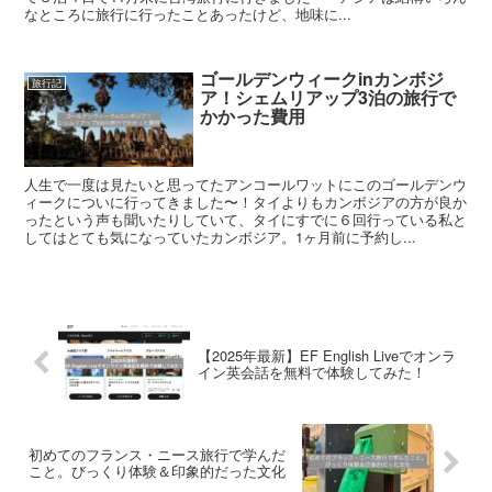
なところに旅行に行ったことあったけど、地味に...
ゴールデンウィークinカンボジ
旅行記
ア！シェムリアップ3泊の旅行で
かかった費用
人生で一度は見たいと思ってたアンコールワットにこのゴールデンウ
ィークについに行ってきました〜！タイよりもカンボジアの方が良か
ったという声も聞いたりしていて、タイにすでに６回行っている私と
してはとても気になっていたカンボジア。1ヶ月前に予約し...
【2025年最新】EF English Liveでオンラ
イン英会話を無料で体験してみた！
初めてのフランス・ニース旅行で学んだ
こと。びっくり体験＆印象的だった文化