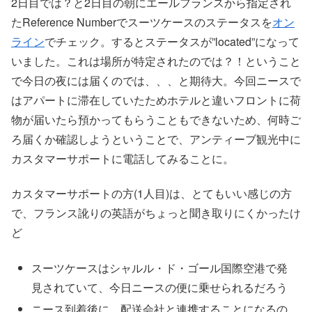
2日目では？と2日目の朝にエールフランスから指定され
たReference Numberでスーツケースのステータスを
オン
ライン
でチェック。するとステータスが”located”になって
いました。これは場所が特定されたのでは？！ということ
で今日の夜には届くのでは、、、と期待大。今回ニースで
はアパートに滞在していたためホテルと違いフロントに荷
物が届いたら預かってもらうこともできないため、何時ご
ろ届くか確認しようということで、アンティーブ観光中に
カスタマーサポートに電話してみることに。
カスタマーサポートの方(1人目)は、とてもいい感じの方
で、フランス訛りの英語がちょっと聞き取りにくかったけ
ど
スーツケースはシャルル・ド・ゴール国際空港で発
見されていて、今日ニースの便に乗せられるだろう
ニース到着後に、配送会社と連携することになるの