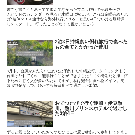
書こう書こうと思ってて進んでなかったマニラ旅行の記録を今更。
ふと３月のカレンダーを見ると木曜日に祝日が。これは金曜有給とれ
ば4連休？！４連休なら海外旅行いける！と思い4日でいける場所探
しをスタート。 行ったことがなくて暖かいところ・・...
2泊3日沖縄食い倒れ旅行で食べた
旅行記
もの全てとかかった費用
8月末、台風が来たら中止だねと予約した沖縄旅行。タイミングよく
台風は外れてくれ、無事行くことができました！この時期だと海に潜
るために行く人が多いみたいですが、私は完全に食べ物メイン。笑
ほぼ観光なしで、ひたすら毎日食べて過ごした2泊3...
おてつたびで行く静岡・伊豆熱
旅行記
川。熱川プリンスホテルで過ごし
た3泊4日
ずっと気になっていたおてつたびにこの度ご縁あって参加してきまし