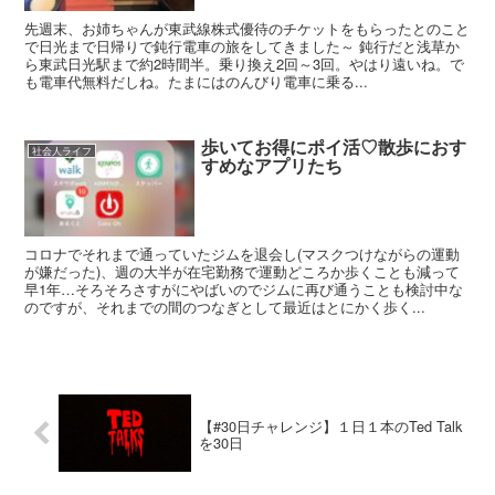
先週末、お姉ちゃんが東武線株式優待のチケットをもらったとのこと
で日光まで日帰りで鈍行電車の旅をしてきました～ 鈍行だと浅草か
ら東武日光駅まで約2時間半。乗り換え2回～3回。やはり遠いね。で
も電車代無料だしね。たまにはのんびり電車に乗る...
歩いてお得にポイ活♡散歩におす
社会人ライフ
すめなアプリたち
コロナでそれまで通っていたジムを退会し(マスクつけながらの運動
が嫌だった)、週の大半が在宅勤務で運動どころか歩くことも減って
早1年…そろそろさすがにやばいのでジムに再び通うことも検討中な
のですが、それまでの間のつなぎとして最近はとにかく歩く...
【#30日チャレンジ】１日１本のTed Talk
を30日