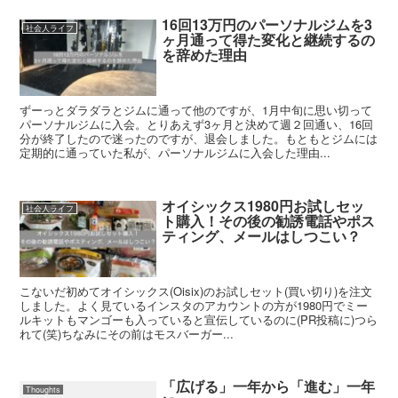
16回13万円のパーソナルジムを3
社会人ライフ
ヶ月通って得た変化と継続するの
を辞めた理由
ずーっとダラダラとジムに通って他のですが、1月中旬に思い切って
パーソナルジムに入会。とりあえず3ヶ月と決めて週２回通い、16回
分が終了したので迷ったのですが、退会しました。もともとジムには
定期的に通っていた私が、パーソナルジムに入会した理由...
オイシックス1980円お試しセッ
社会人ライフ
ト購入！その後の勧誘電話やポス
ティング、メールはしつこい？
こないだ初めてオイシックス(Oisix)のお試しセット(買い切り)を注文
しました。よく見ているインスタのアカウントの方が1980円でミー
ルキットもマンゴーも入っていると宣伝しているのに(PR投稿に)つら
れて(笑)ちなみにその前はモスバーガー...
「広げる」一年から「進む」一年
Thoughts