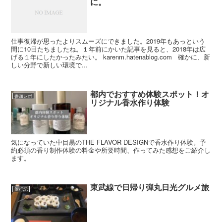
に。
仕事復帰が思ったよりスムーズにできました。2019年もあっという
間に10日たちましたね。１年前にかいた記事を見ると、2018年は広
げる１年にしたかったみたい。 karenm.hatenablog.com 確かに、新
しい分野で新しい環境で...
都内でおすすめ体験スポット！オ
参加レポ
リジナル香水作り体験
気になっていた中目黒のTHE FLAVOR DESIGNで香水作り体験。予
約必須の香り制作体験の料金や所要時間、作ってみた感想をご紹介し
ます。
東武線で日帰り弾丸日光グルメ旅
旅行記