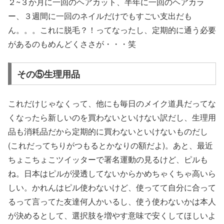
２~３か月に一回のヘアカット、半年に一回のヘアカラ
ー、３週間に一回のネイルだけでもすごい支出だも
ん。。。これに脱毛？！ってなったし、定期的に通う必要
があるのもめんどくささが・・・笑
その⑤生理用品
これだけじゃなくって、他にも毎日のメイク道具だってな
くなったら新しいのを買わないといけない訳だし、生理用
品も消耗品だから定期的に買わないといけないものだし
(これだってちりがつもるとかなりの額だよ)。あと、最近
ちょこちょこツイッターで署名運動の見るけど、ピルも
ね。日本はピルが浸透してないからかめちゃくちゃ高いら
しい。かれんはピル使わないけど、使ってて自分に合って
るって言ってた友達何人かいるし、使う使わないかは本人
が決めるとして、選択肢を増やす意味で安くしてほしいよ