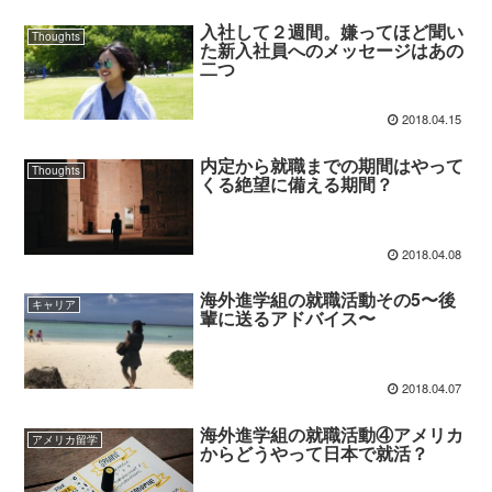
入社して２週間。嫌ってほど聞い
Thoughts
た新入社員へのメッセージはあの
二つ
2018.04.15
内定から就職までの期間はやって
Thoughts
くる絶望に備える期間？
2018.04.08
海外進学組の就職活動その5〜後
キャリア
輩に送るアドバイス〜
2018.04.07
海外進学組の就職活動④アメリカ
アメリカ留学
からどうやって日本で就活？