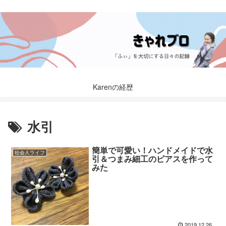
Karenの経歴
水引
簡単で可愛い！ハンドメイドで水
社会人ライフ
引＆つまみ細工のピアスを作って
みた
2019.12.26