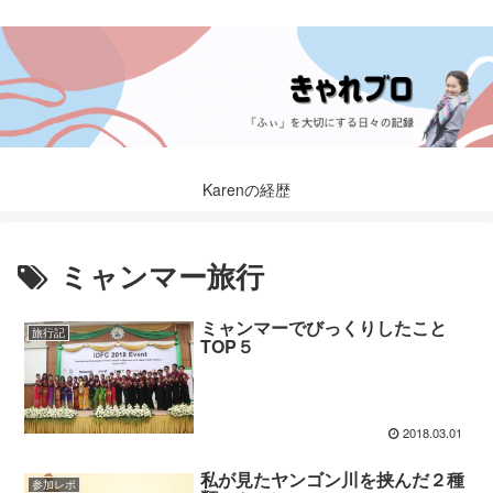
Karenの経歴
ミャンマー旅行
ミャンマーでびっくりしたこと
旅行記
TOP５
2018.03.01
私が見たヤンゴン川を挟んだ２種
参加レポ